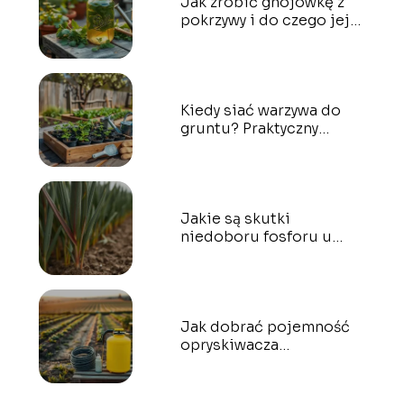
Jak zrobić gnojówkę z
pokrzywy i do czego jej
używać?
Kiedy siać warzywa do
gruntu? Praktyczny
poradnik ogrodniczy
Jakie są skutki
niedoboru fosforu u
roślin uzytkowych?
Jak dobrać pojemność
opryskiwacza
ciśnieniowego do
wielkości upraw?