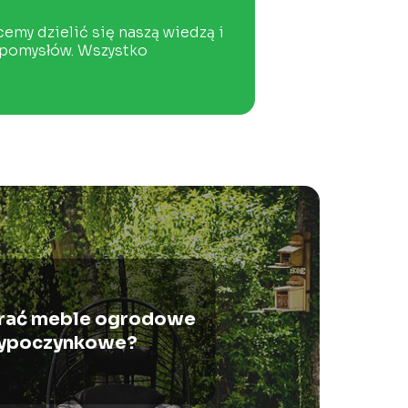
my dzielić się naszą wiedzą i
 pomysłów. Wszystko
rać meble ogrodowe
ypoczynkowe?