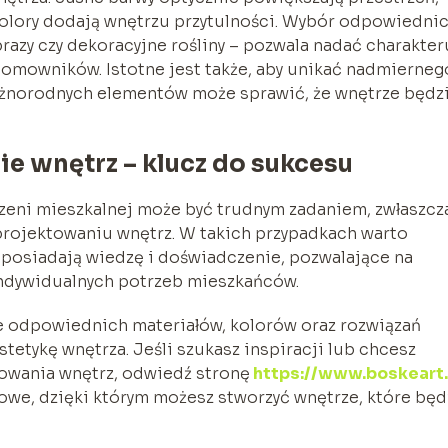
kolory dodają wnętrzu przytulności. Wybór odpowiedni
brazy czy dekoracyjne rośliny – pozwala nadać charakter
 domowników. Istotne jest także, aby unikać nadmierneg
różnorodnych elementów może sprawić, że wnętrze będz
e wnętrz – klucz do sukcesu
rzeni mieszkalnej może być trudnym zadaniem, zwłaszcz
projektowaniu wnętrz. W takich przypadkach warto
y posiadają wiedzę i doświadczenie, pozwalające na
indywidualnych potrzeb mieszkańców.
 odpowiednich materiałów, kolorów oraz rozwiązań
tetykę wnętrza. Jeśli szukasz inspiracji lub chcesz
towania wnętrz, odwiedź stronę
https://www.boskeart.
owe, dzięki którym możesz stworzyć wnętrze, które będ