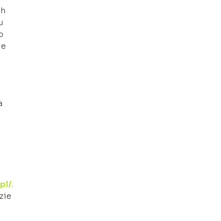
ch
u
o
ie
a
pl/
.
zie