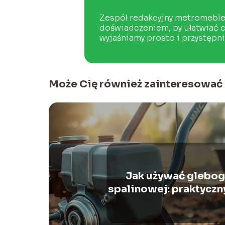
Zespół redakcyjny metromeble.
doświadczeniem, by ułatwiać c
wyjaśniamy prosto i przystępnie
Może Cię również zainteresować
Jak używać glebog
spalinowej: praktyczn