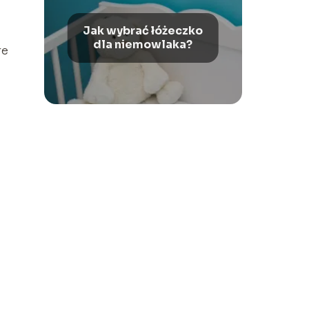
Jak wybrać łóżeczko
dla niemowlaka?
re