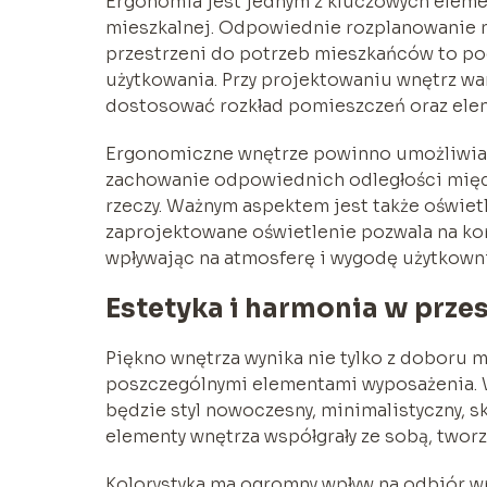
Ergonomia jest jednym z kluczowych eleme
mieszkalnej. Odpowiednie rozplanowanie 
przestrzeni do potrzeb mieszkańców to po
użytkowania. Przy projektowaniu wnętrz w
dostosować rozkład pomieszczeń oraz ele
Ergonomiczne wnętrze powinno umożliwiać 
zachowanie odpowiednich odległości międ
rzeczy. Ważnym aspektem jest także oświetl
zaprojektowane oświetlenie pozwala na kom
wpływając na atmosferę i wygodę użytkown
Estetyka i harmonia w przes
Piękno wnętrza wynika nie tylko z doboru m
poszczególnymi elementami wyposażenia. Wa
będzie styl nowoczesny, minimalistyczny, sk
elementy wnętrza współgrały ze sobą, tworzą
Kolorystyka ma ogromny wpływ na odbiór wn