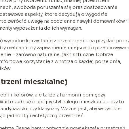
ntów przy tworzeniu funkcjonalnej przestrzeni
mebli, swoboda poruszania się oraz dostosowanie
dstawowe aspekty, które decydują o wygodzie
arto zwrócić uwagę na codzienne nawyki domowników i
menty wyposażenia do ich wymagań.
wygodne korzystanie z przestrzeni – na przykład popr
zy meblami czy zapewnienie miejsca do przechowywan
enie – zarówno naturalne, jak i sztuczne. Dobrze
fortowe korzystanie z wnętrza o każdej porze dnia,
ików.
trzeni mieszkalnej
ebli i kolorów, ale także z harmonii pomiędzy
rto zadbać o spójny styl całego mieszkania – czy to
andynawski, czy klasyczny. Ważne jest, aby wszystkie
c jednolitą i estetyczną przestrzeń.
ętrza. Jasne barwy optycznie powiększają przestrzeń,