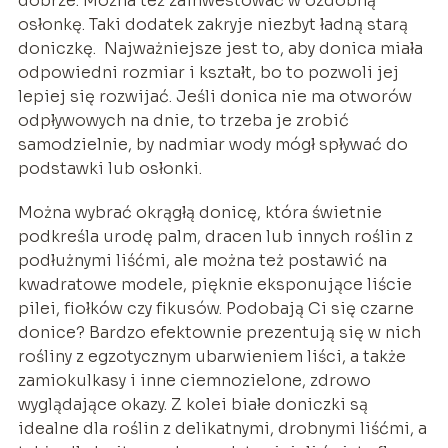
dobrze. Można też zainwestować w ozdobną
osłonkę. Taki dodatek zakryje niezbyt ładną starą
doniczkę. Najważniejsze jest to, aby donica miała
odpowiedni rozmiar i kształt, bo to pozwoli jej
lepiej się rozwijać. Jeśli donica nie ma otworów
odpływowych na dnie, to trzeba je zrobić
samodzielnie, by nadmiar wody mógł spływać do
podstawki lub osłonki.
Można wybrać okrągłą donicę, która świetnie
podkreśla urodę palm, dracen lub innych roślin z
podłużnymi liśćmi, ale można też postawić na
kwadratowe modele, pięknie eksponujące liście
pilei, fiołków czy fikusów. Podobają Ci się czarne
donice? Bardzo efektownie prezentują się w nich
rośliny z egzotycznym ubarwieniem liści, a także
zamiokulkasy i inne ciemnozielone, zdrowo
wyglądające okazy. Z kolei białe doniczki są
idealne dla roślin z delikatnymi, drobnymi liśćmi, a