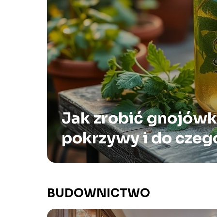
Jak zrobić gnojówk
pokrzywy i do czego
używać?
BUDOWNICTWO