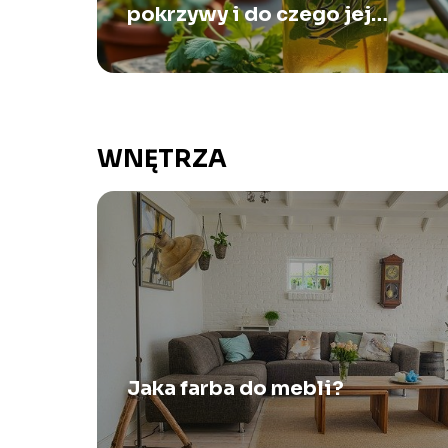
pokrzywy i do czego jej
używać?
WNĘTRZA
Jaka farba do mebli?