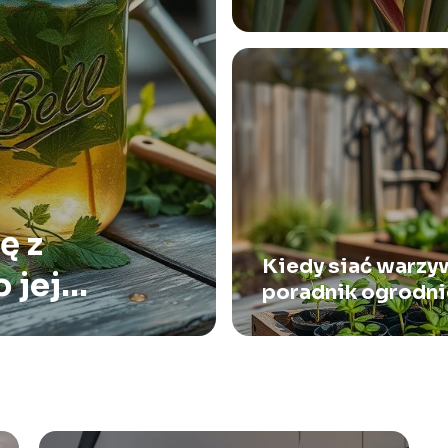
ę z
Kiedy siać warzy
 jej
poradnik ogrodni