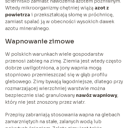
ściernisko zamiast nawożenia azotem pożniwnym.
Wtedy mikroorganizmy chętniej wiążą
azot z
powietrza
i przekształcają słomę w próchnicę,
zamiast spalać ją w obecności wysokich dawek
azotu mineralnego.
Wapnowanie zimowe
W polskich warunkach wiele gospodarstw
przenosi zabieg na zimę. Ziemia jest wtedy często
dobrze uwilgotniona, a jony wapnia mogą
stopniowo przemieszczać się w głąb profilu
glebowego. Zimy bywają łagodniejsze, dlatego przy
rozmarzającej wierzchniej warstwie można
bezpiecznie siać granulowany
nawóz wapniowy
,
który nie jest znoszony przez wiatr.
Przepisy zabraniają stosowania wapna na glebach
zamarzniętych na stałe, zalanych wodą lub