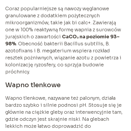
Coraz popularniejsze są nawozy węglanowe
granulowane z dodatkiem pożytecznych
mikroorganizmów, takie jak bi calc+. Zawierają
one w 100% reaktywną formę wapnia z surowców
jurajskich o zawartości
CaCO₃ na poziomie 93–
98%
. Obecność bakterii Bacillus subtilis, B.
azotofixans i B. megaterium wspiera rozkład
resztek pożniwnych, wiązanie azotu z powietrza i
kolonizację ryzosfery, co sprzyja budowie
próchnicy.
Wapno tlenkowe
Wapno tlenkowe, nazywane też palonym, działa
bardzo szybko i silnie podnosi pH. Stosuje się je
głównie na ciężkie gleby oraz interwencyjnie tam,
gdzie odczyn jest skrajnie niski. Na glebach
lekkich może łatwo doprowadzić do