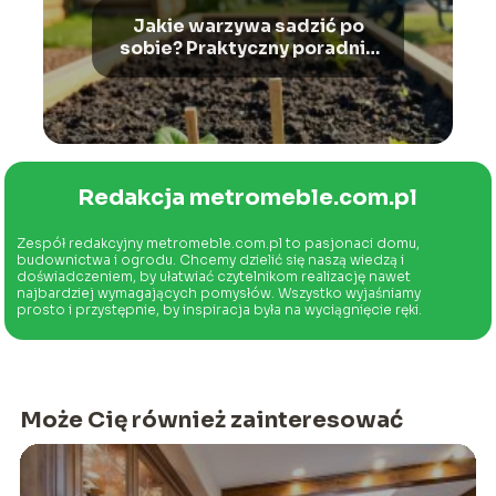
Jakie warzywa sadzić po
sobie? Praktyczny poradnik
rotacji
Redakcja metromeble.com.pl
Zespół redakcyjny metromeble.com.pl to pasjonaci domu,
budownictwa i ogrodu. Chcemy dzielić się naszą wiedzą i
doświadczeniem, by ułatwiać czytelnikom realizację nawet
najbardziej wymagających pomysłów. Wszystko wyjaśniamy
prosto i przystępnie, by inspiracja była na wyciągnięcie ręki.
Może Cię również zainteresować