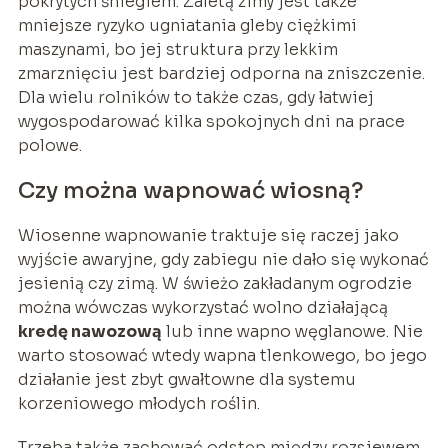
pokrytych śniegiem. Zaletą zimy jest także
mniejsze ryzyko ugniatania gleby ciężkimi
maszynami, bo jej struktura przy lekkim
zmarznięciu jest bardziej odporna na zniszczenie.
Dla wielu rolników to także czas, gdy łatwiej
wygospodarować kilka spokojnych dni na prace
polowe.
Czy można wapnować wiosną?
Wiosenne wapnowanie traktuje się raczej jako
wyjście awaryjne, gdy zabiegu nie dało się wykonać
jesienią czy zimą. W świeżo zakładanym ogrodzie
można wówczas wykorzystać wolno działającą
kredę nawozową
lub inne wapno węglanowe. Nie
warto stosować wtedy wapna tlenkowego, bo jego
działanie jest zbyt gwałtowne dla systemu
korzeniowego młodych roślin.
Trzeba także zachować odstęp między rozsiewem