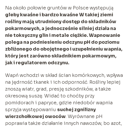
Na około połowie gruntów w Polsce występują
gleby kwaśne i bardzo kwaśne W takiej ziemi
rośliny mają utrudniony dostęp do składników
pokarmowych, a jednocześnie silniej działa na
nie toksyczny glin i metale ciężkie. Wapnowanie
polega na podniesieniu odczynu pH do poziomu
zbliżonego do obojętnego i uzupełnieniu wapnia,
który jest zarówno składnikiem pokarmowym,
jak i regulatorem odczynu.
Wapń wchodzi w skład ścian komórkowych, wpływa
na jędrność tkanek i ich odporność. Rośliny lepiej
znoszą wiatr, grad, presję szkodników, a także
okresową suszę. Widać to choćby przy
pomidorach i papryce, gdzie niedobór wapnia
sprzyja występowaniu
suchej zgnilizny
wierzchołkowej owoców
. Wyrównane pH
poprawia także działanie innych nawozów, bo azot,