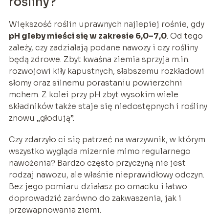
rośliny?
Większość roślin uprawnych najlepiej rośnie, gdy
pH gleby mieści się w zakresie 6,0–7,0
. Od tego
zależy, czy zadziałają podane nawozy i czy rośliny
będą zdrowe. Zbyt kwaśna ziemia sprzyja m.in.
rozwojowi kiły kapustnych, słabszemu rozkładowi
słomy oraz silnemu porastaniu powierzchni
mchem. Z kolei przy pH zbyt wysokim wiele
składników także staje się niedostępnych i rośliny
znowu „głodują”.
Czy zdarzyło ci się patrzeć na warzywnik, w którym
wszystko wygląda mizernie mimo regularnego
nawożenia? Bardzo często przyczyną nie jest
rodzaj nawozu, ale właśnie nieprawidłowy odczyn.
Bez jego pomiaru działasz po omacku i łatwo
doprowadzić zarówno do zakwaszenia, jak i
przewapnowania ziemi.