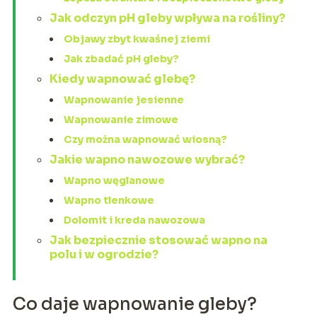
Jak odczyn pH gleby wpływa na rośliny?
Objawy zbyt kwaśnej ziemi
Jak zbadać pH gleby?
Kiedy wapnować glebę?
Wapnowanie jesienne
Wapnowanie zimowe
Czy można wapnować wiosną?
Jakie wapno nawozowe wybrać?
Wapno węglanowe
Wapno tlenkowe
Dolomit i kreda nawozowa
Jak bezpiecznie stosować wapno na
polu i w ogrodzie?
Co daje wapnowanie gleby?