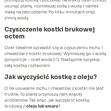
pomiędzy kostką i poczekać na efekty. Jeśli chcesz
usunąć plamy, rozmieszaj sodę z wodą i nanieś
masę na zabrudzenie. Po kilku minutach zmyj
zimną wodą.
Czyszczenie kostki brukowej
octem
Ocet idealnie sprawdzi się w czyszczeniu mchu i
chwastów z kostki brukowej. Wymieszaj go z wodą
(proporcje – ocet:woda 2:1). Następnie spryskaj
całą kostkę roztworem.
Jak wyczyścić kostkę z oleju?
O ile usuwanie mchu i chwastów z kostki nie jest
trudne, to plamy przynoszą nam więcej
problemów. Tak więc, jak wyczyścić kostkę
brukową z
oleju lub smaru
?