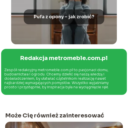
Pufa z opony – jak zrobić?
Redakcja metromeble.com.pl
Zespół redakcyjny metromeble.com.pl to pasjonaci domu,
budownictwa i ogrodu. Chcemy dzielić się naszą wiedzą i
doświadczeniem, by ułatwiać czytelnikom realizację nawet
najbardziej wymagających pomysłów. Wszystko wyjaśniamy
prosto i przystępnie, by inspiracja była na wyciągnięcie ręki.
Może Cię również zainteresować