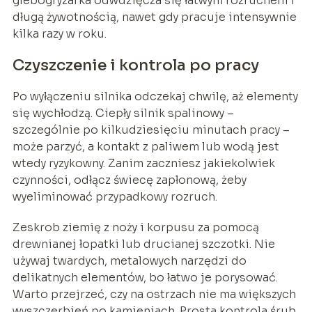
glebogryzarka odwdzięcza się łatwym rozruchem i
długą żywotnością, nawet gdy pracuje intensywnie
kilka razy w roku.
Czyszczenie i kontrola po pracy
Po wyłączeniu silnika odczekaj chwilę, aż elementy
się wychłodzą. Ciepły silnik spalinowy –
szczególnie po kilkudziesięciu minutach pracy –
może parzyć, a kontakt z paliwem lub wodą jest
wtedy ryzykowny. Zanim zaczniesz jakiekolwiek
czynności, odłącz świecę zapłonową, żeby
wyeliminować przypadkowy rozruch.
Zeskrob ziemię z noży i korpusu za pomocą
drewnianej łopatki lub drucianej szczotki. Nie
używaj twardych, metalowych narzędzi do
delikatnych elementów, bo łatwo je porysować.
Warto przejrzeć, czy na ostrzach nie ma większych
wyszczerbień po kamieniach. Prosta kontrola śrub,