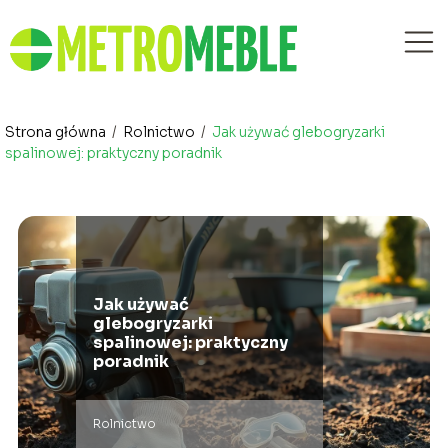
Strona główna
/
Rolnictwo
/
Jak używać glebogryzarki
spalinowej: praktyczny poradnik
Jak używać
glebogryzarki
spalinowej: praktyczny
poradnik
Rolnictwo