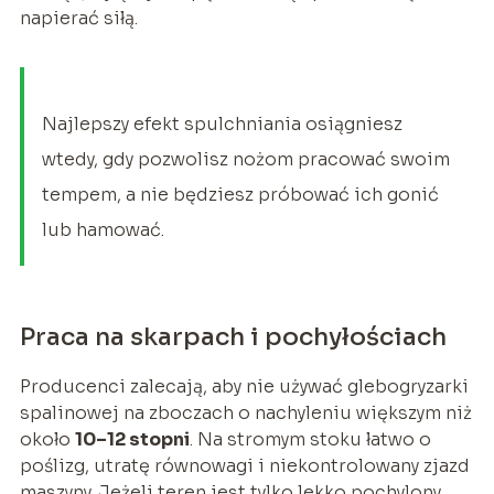
napierać siłą.
Najlepszy efekt spulchniania osiągniesz
wtedy, gdy pozwolisz nożom pracować swoim
tempem, a nie będziesz próbować ich gonić
lub hamować.
Praca na skarpach i pochyłościach
Producenci zalecają, aby nie używać glebogryzarki
spalinowej na zboczach o nachyleniu większym niż
około
10–12 stopni
. Na stromym stoku łatwo o
poślizg, utratę równowagi i niekontrolowany zjazd
maszyny. Jeżeli teren jest tylko lekko pochylony,