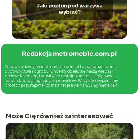
Jaki poplon pod warzywa
wybrać?
Redakcja metromeble.com.pl
Zespół redakcyjny metromeble.com.pl to pasjonaci domu,
budownictwa i ogrodu. Chcemy dzielić się naszą wiedzą i
doświadczeniem, by ułatwiać czytelnikom realizację nawet
najbardziej wymagających pomysłów. Wszystko wyjaśniamy
prosto i przystępnie, by inspiracja była na wyciągnięcie ręki.
Może Cię również zainteresować