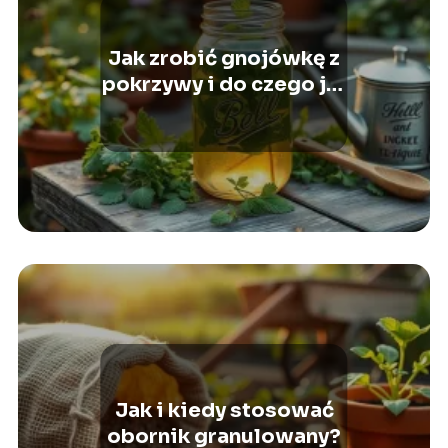
Jak zrobić gnojówkę z
pokrzywy i do czego jej
używać?
Jak i kiedy stosować
obornik granulowany?