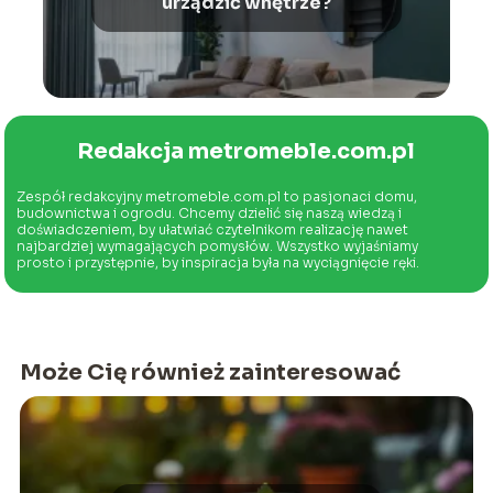
urządzić wnętrze?
Redakcja metromeble.com.pl
Zespół redakcyjny metromeble.com.pl to pasjonaci domu,
budownictwa i ogrodu. Chcemy dzielić się naszą wiedzą i
doświadczeniem, by ułatwiać czytelnikom realizację nawet
najbardziej wymagających pomysłów. Wszystko wyjaśniamy
prosto i przystępnie, by inspiracja była na wyciągnięcie ręki.
Może Cię również zainteresować